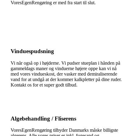
VoresEgenRengøring er med fra start til slut.
Vinduespudsning
Vi når også op i højderne. Vi pudser stueplan i hånden på
gammeldags maner og vinduerne højere oppe kan vi nå
med vores vindueskost, der vasker med demiraliserende
vand for at undgå at der kommer kalkpletter på dine ruder.
Kontakt os for et super godt tilbud.
Algebehandling / Fliserens
VoresEgenRengøring tilbyder Danmarks måske billigste
algerens. Alle vores priser er inkl. fugesand og