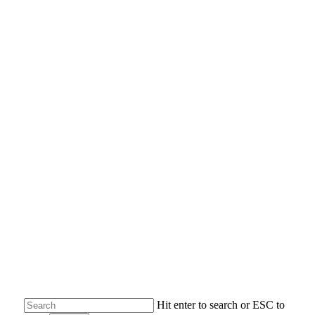
Skip
to
main
content
Hit enter to search or ESC to